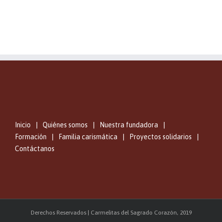
Inicio
Quiénes somos
Nuestra fundadora
Formación
Familia carismática
Proyectos solidarios
Contáctanos
Derechos Reservados | Carmelitas del Sagrado Corazón, 2019