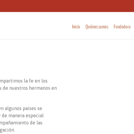
Inicio
Quiénes somos
Fundadora
mpartimos la fe en los
os de nuestros hermanos en
en algunos países se
y de manera especial
ompañamiento de las
gación.