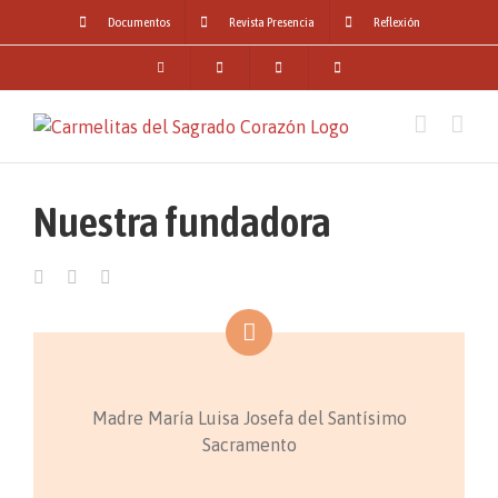
Skip
Documentos
Revista Presencia
Reflexión
to
content
Nuestra fundadora
Madre María Luisa Josefa del Santísimo
Sacramento