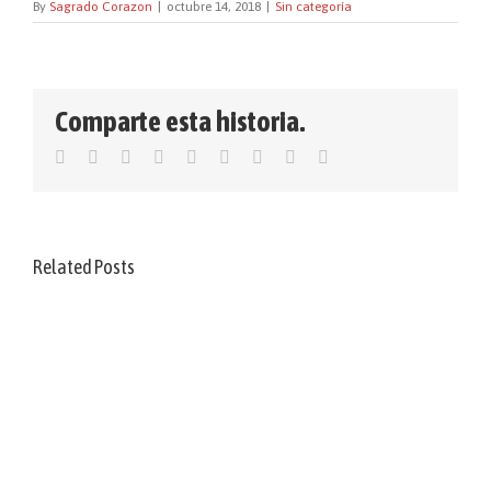
By
Sagrado Corazon
|
octubre 14, 2018
|
Sin categoría
Comparte esta historia.
Facebook
Twitter
LinkedIn
Reddit
WhatsApp
Tumblr
Pinterest
Vk
Email
Related Posts