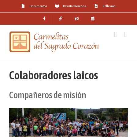
Skip
Documentos
Revista Presencia
Reflexión
to
content
Colaboradores laicos
Compañeros de misión